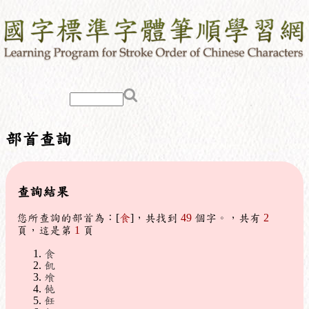
部首查詢
查詢結果
您所查詢的部首為：[
食
]，共找到
49
個字。，共有
2
頁，這是第
1
頁
食
飢
飧
飩
飪