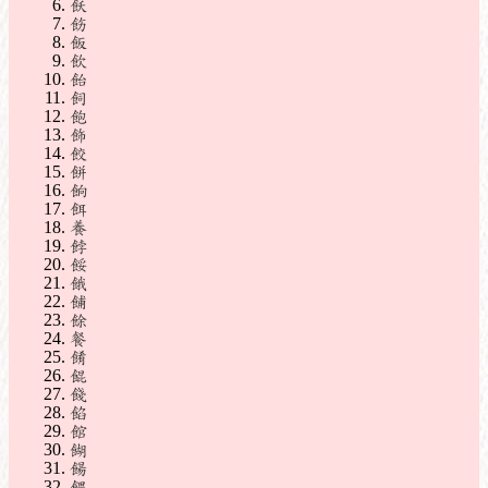
飫
飭
飯
飲
飴
飼
飽
飾
餃
餅
餉
餌
養
餑
餒
餓
餔
餘
餐
餚
餛
餞
餡
館
餬
餳
餵