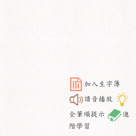
加入生字簿
讀音播放
全筆順提示
進
階學習