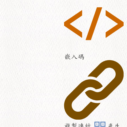
嵌入碼
複製連結
產生