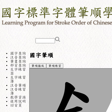
國字查詢
國字筆順
注音查詢
筆畫查詢
部首查詢
筆順播放
筆順練習
生字練習
器
生字練習
簿
注音筆順
注音練習
簿
教學資源
使用說明
回首頁