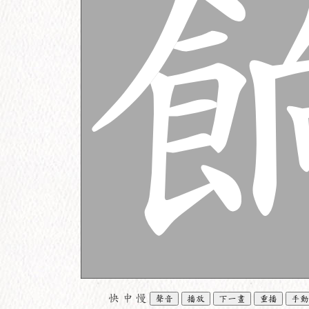
快
中
慢
聲音
播放
下一畫
重播
手動