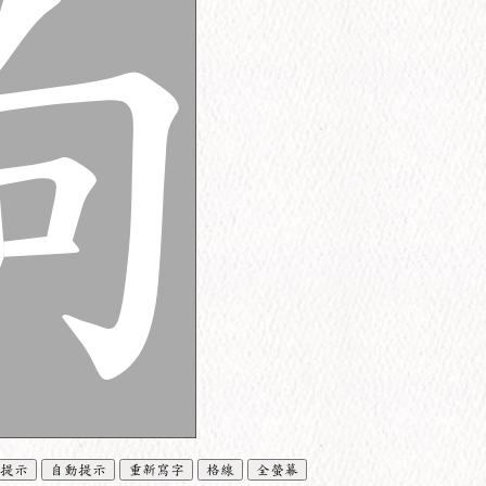
提示
自動提示
重新寫字
格線
全螢幕