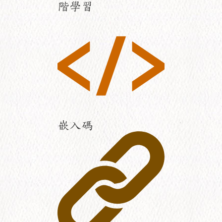
階學習
嵌入碼