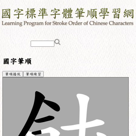
國字筆順
筆順播放
筆順練習