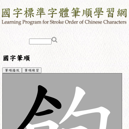
國字筆順
筆順播放
筆順練習