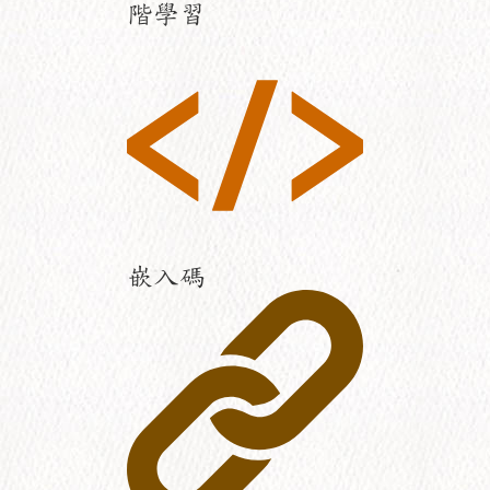
階學習
嵌入碼