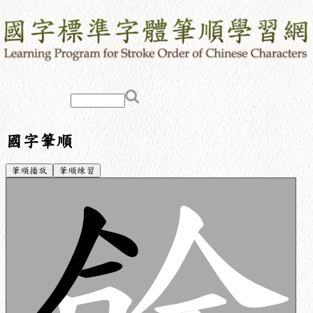
國字筆順
筆順播放
筆順練習