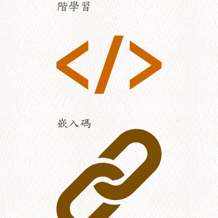
階學習
嵌入碼