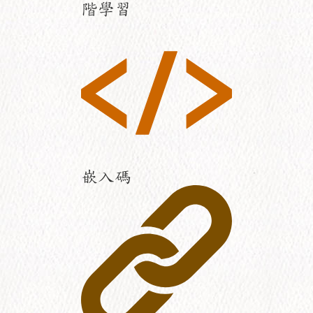
階學習
嵌入碼