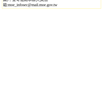
箱:moe_infosec@mail.moe.gov.tw