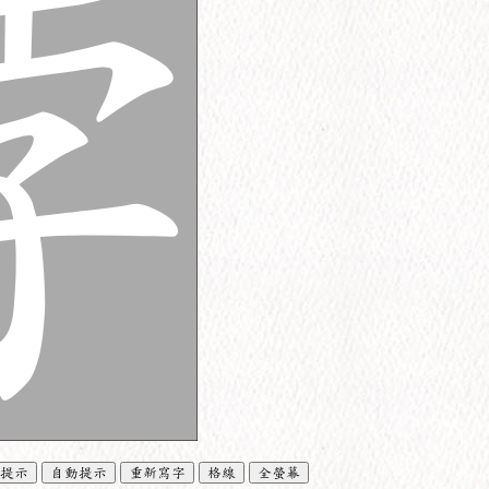
提示
自動提示
重新寫字
格線
全螢幕