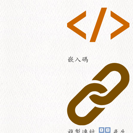
嵌入碼
複製連結
產生