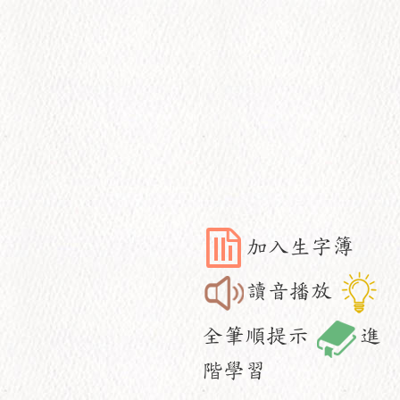
加入生字簿
讀音播放
全筆順提示
進
階學習