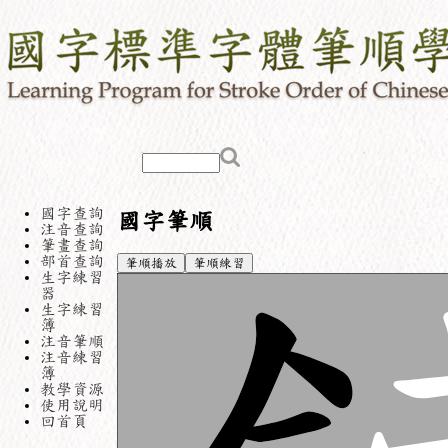
國字查詢
國字筆順
注音查詢
筆畫查詢
部首查詢
筆順播放
筆順練習
生字練習
器
生字練習
簿
注音筆順
注音練習
簿
教學資源
使用說明
回首頁