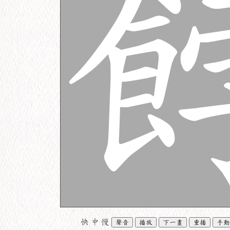
快
中
慢
聲音
播放
下一畫
重播
手動