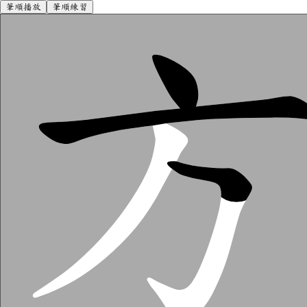
筆順播放
筆順練習