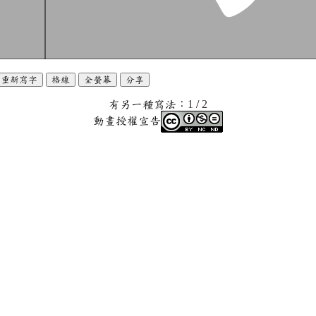
重新寫字
格線
全螢幕
分享
有另一種寫法：
1
/
2
動畫授權宣告