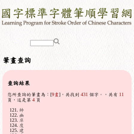
筆畫查詢
查詢結果
您所查詢的筆畫為：[
9畫
]，共找到
431
個字。，共有
11
頁，這是第
4
頁
帥
幽
庠
度
建