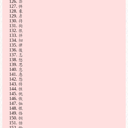
弈
弭
彖
彥
待
徇
很
徉
徊
律
後
怎
怒
思
怠
急
怨
恃
恆
恍
恢
恤
恨
恪
恫
恬
恰