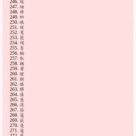
緩
緬
緯
緲
練
緹
罵
罷
羯
翦
翩
翫
耦
膚
膛
膜
膝
膠
蓧
蔥
蔬
蔭
蔻
蔽
蓬
蓮
蓼