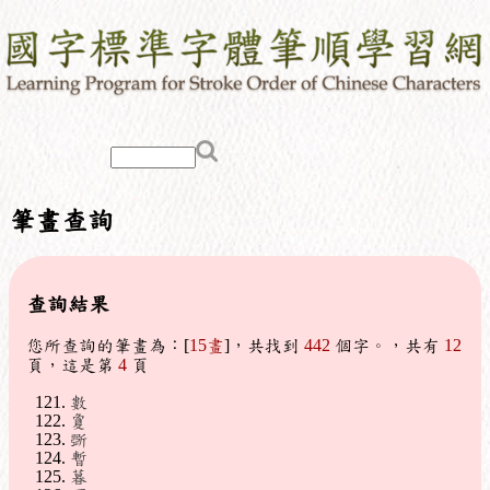
筆畫查詢
查詢結果
您所查詢的筆畫為：[
15畫
]，共找到
442
個字。，共有
12
頁，這是第
4
頁
數
敻
斲
暫
暮