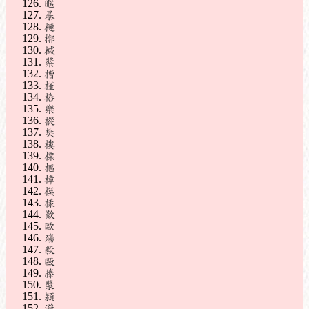
暱
暴
槤
槨
槭
槳
槽
槿
樁
樂
樅
樊
樓
標
樞
樟
模
樣
歎
歐
殤
毅
毆
滕
漿
潁
潑