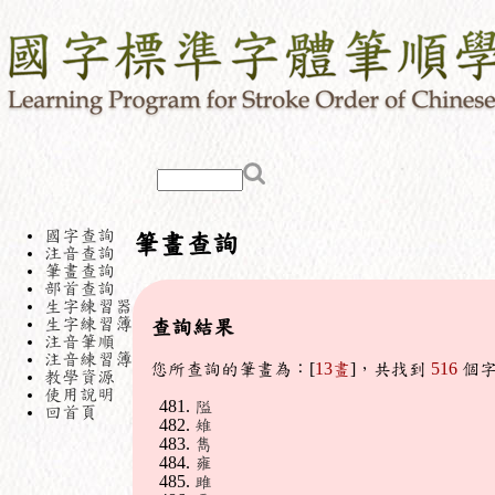
國字查詢
筆畫查詢
注音查詢
筆畫查詢
部首查詢
生字練習器
生字練習簿
查詢結果
注音筆順
注音練習簿
您所查詢的筆畫為：[
13畫
]，共找到
516
個
教學資源
使用說明
隘
回首頁
雉
雋
雍
雎