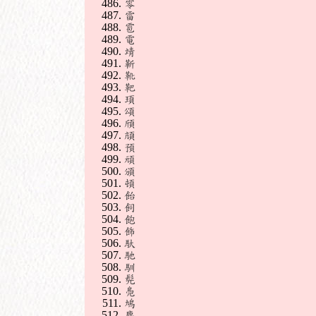
零
雷
雹
電
靖
靳
靴
靶
頊
頌
頎
頏
預
頑
頒
頓
飴
飼
飽
飾
馱
馳
馴
髡
鳧
鳩
麂