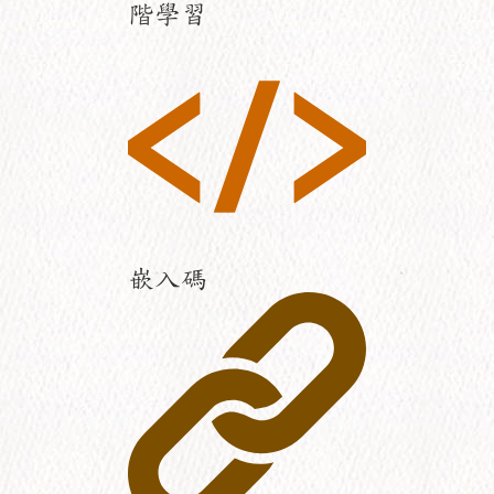
階學習
嵌入碼