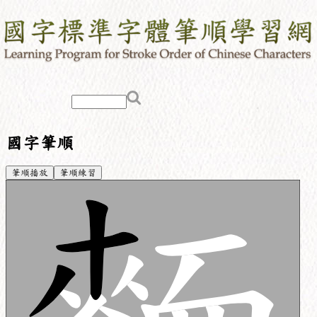
國字筆順
筆順播放
筆順練習