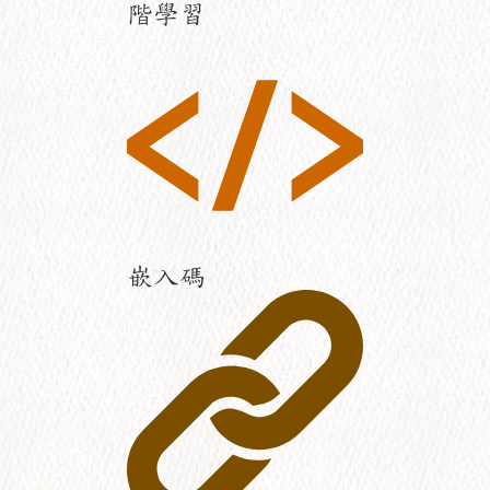
階學習
嵌入碼