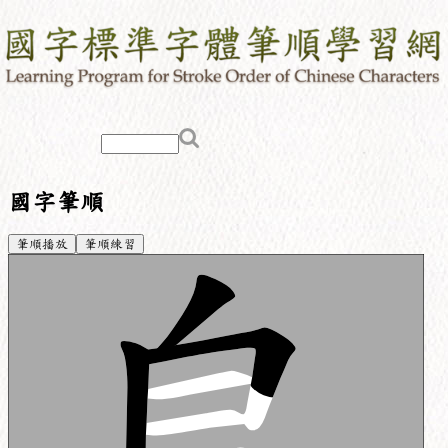
國字筆順
筆順播放
筆順練習