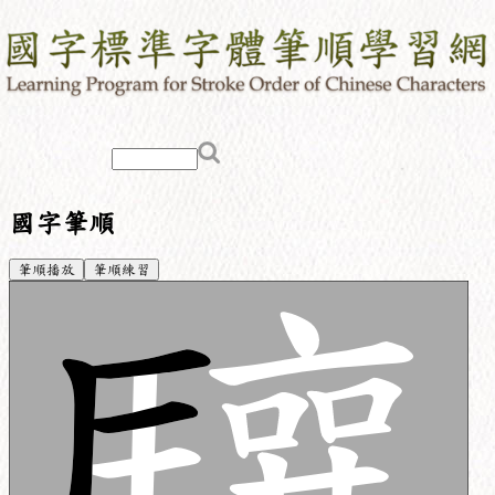
國字筆順
筆順播放
筆順練習