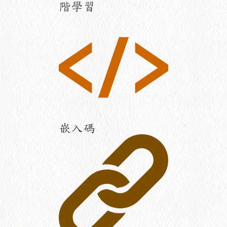
階學習
嵌入碼