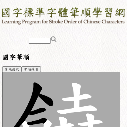
國字筆順
筆順播放
筆順練習