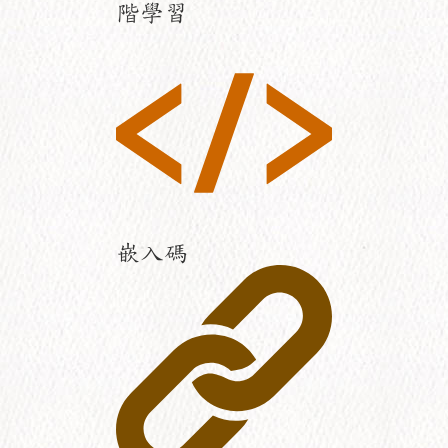
階學習
嵌入碼