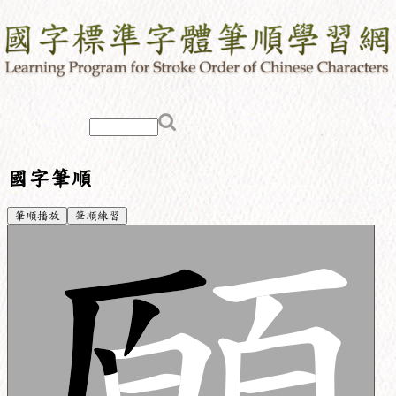
國字筆順
筆順播放
筆順練習