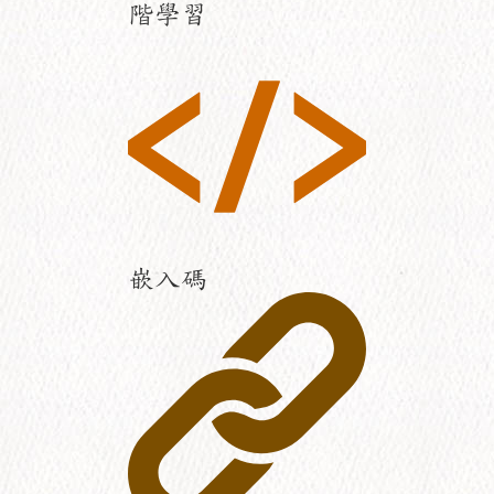
階學習
嵌入碼