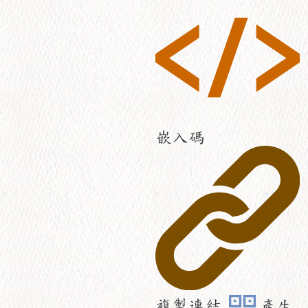
嵌入碼
複製連結
產生