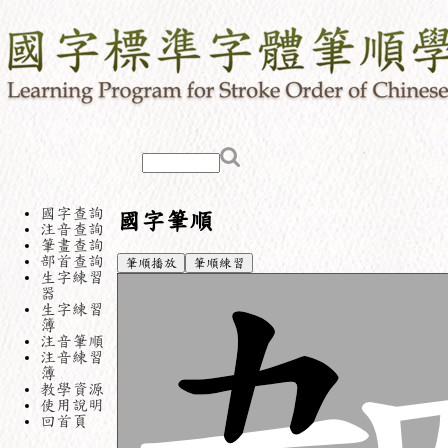
國字查詢
國字筆順
注音查詢
筆畫查詢
部首查詢
筆順播放
筆順練習
生字練習
器
生字練習
簿
注音筆順
注音練習
簿
教學資源
使用說明
回首頁