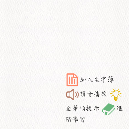
加入生字簿
讀音播放
全筆順提示
進
階學習