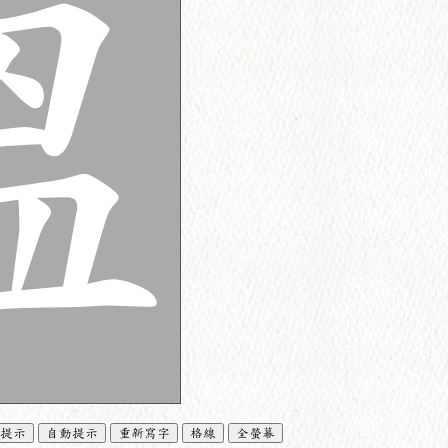
提示
自動提示
重新寫字
格線
全螢幕