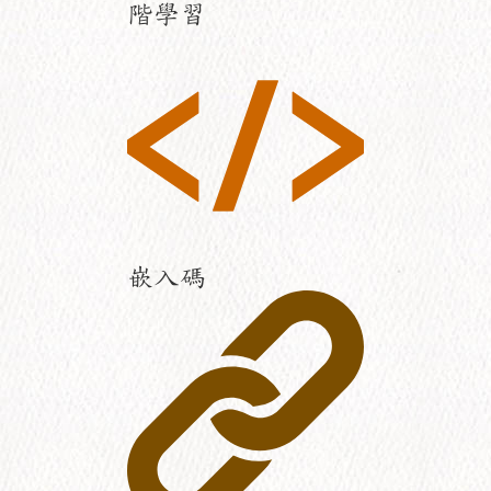
階學習
嵌入碼