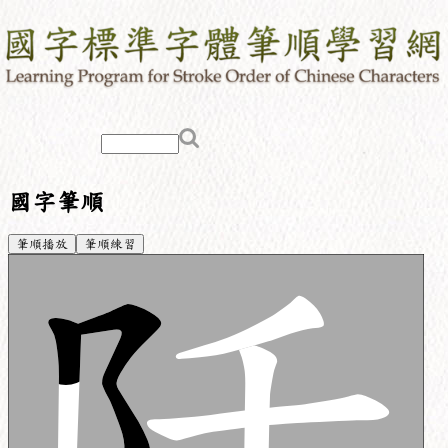
國字筆順
筆順播放
筆順練習