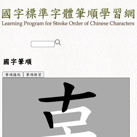
國字筆順
筆順播放
筆順練習