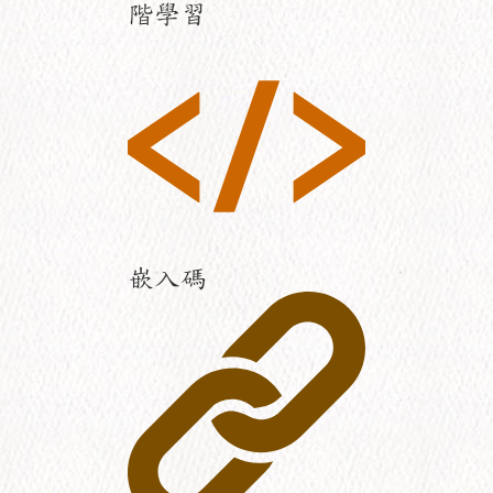
階學習
嵌入碼