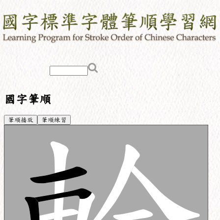
國字筆順
筆順播放
筆順練習