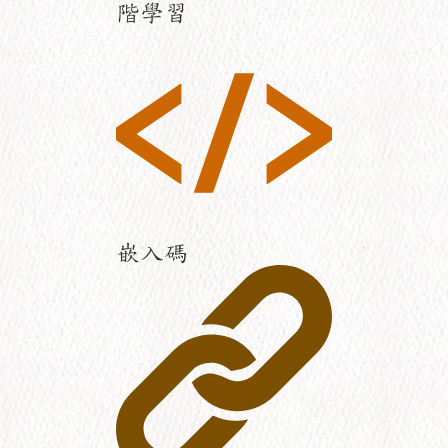
階學習
嵌入碼