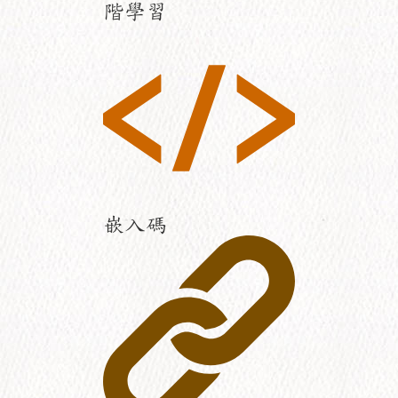
階學習
嵌入碼