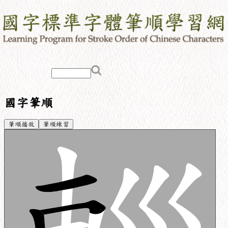
國字筆順
筆順播放
筆順練習