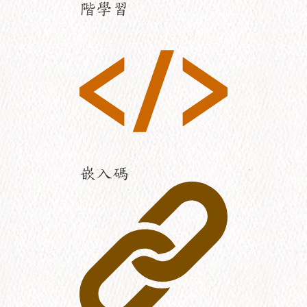
階學習
嵌入碼