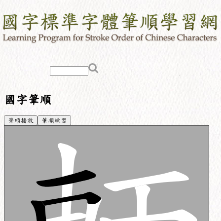
國字筆順
筆順播放
筆順練習