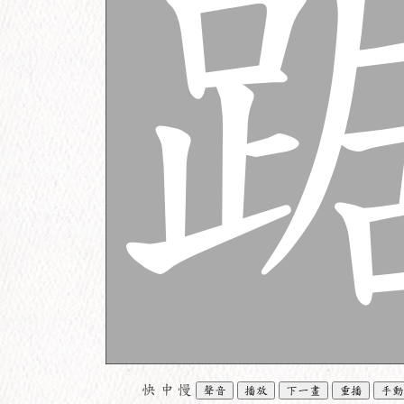
快
中
慢
聲音
播放
下一畫
重播
手動