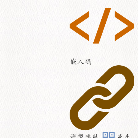
嵌入碼
複製連結
產生