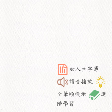
加入生字簿
讀音播放
全筆順提示
進
階學習