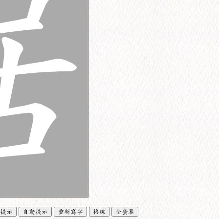
提示
自動提示
重新寫字
格線
全螢幕