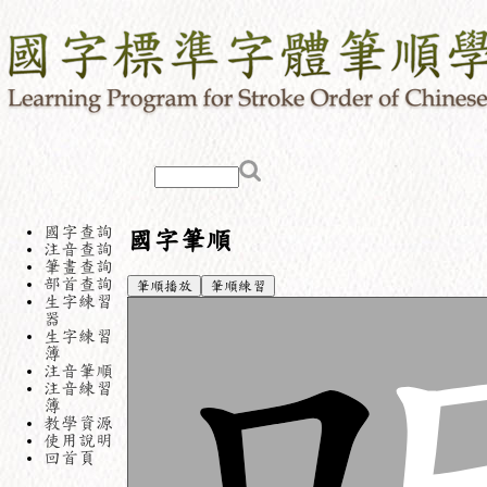
國字查詢
國字筆順
注音查詢
筆畫查詢
部首查詢
筆順播放
筆順練習
生字練習
器
生字練習
簿
注音筆順
注音練習
簿
教學資源
使用說明
回首頁