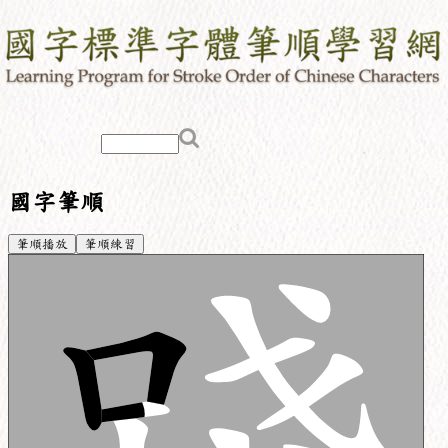
國字筆順
筆順播放
筆順練習