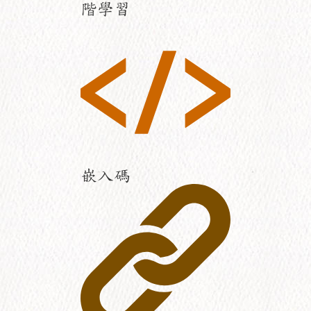
階學習
嵌入碼