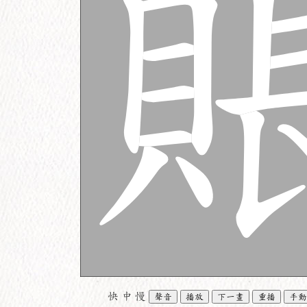
快
中
慢
聲音
播放
下一畫
重播
手動