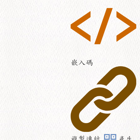
嵌入碼
複製連結
產生