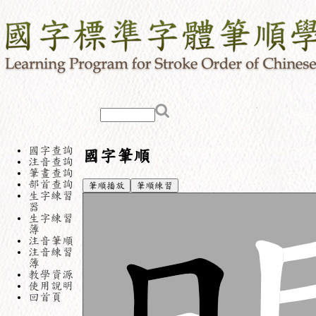
國字查詢
國字筆順
注音查詢
筆畫查詢
部首查詢
筆順播放
筆順練習
生字練習
器
生字練習
簿
注音筆順
注音練習
簿
教學資源
使用說明
回首頁