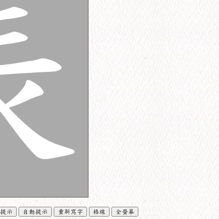
提示
自動提示
重新寫字
格線
全螢幕