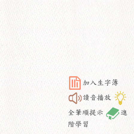
加入生字簿
讀音播放
全筆順提示
進
階學習