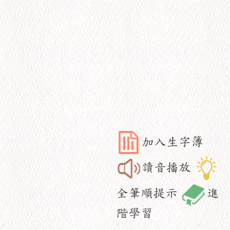
加入生字簿
讀音播放
全筆順提示
進
階學習