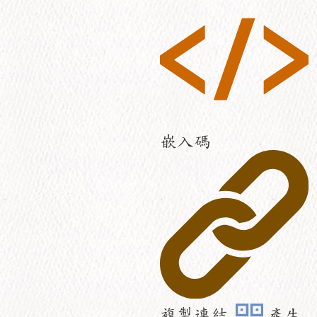
嵌入碼
複製連結
產生