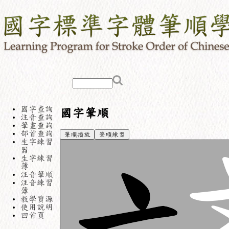
國字查詢
國字筆順
注音查詢
筆畫查詢
部首查詢
筆順播放
筆順練習
生字練習
器
生字練習
簿
注音筆順
注音練習
簿
教學資源
使用說明
回首頁