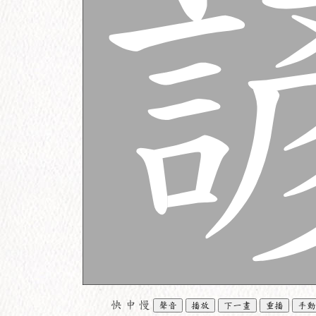
快
中
慢
聲音
播放
下一畫
重播
手動