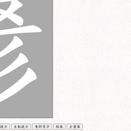
提示
自動提示
重新寫字
格線
全螢幕