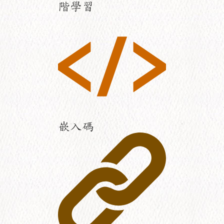
階學習
嵌入碼