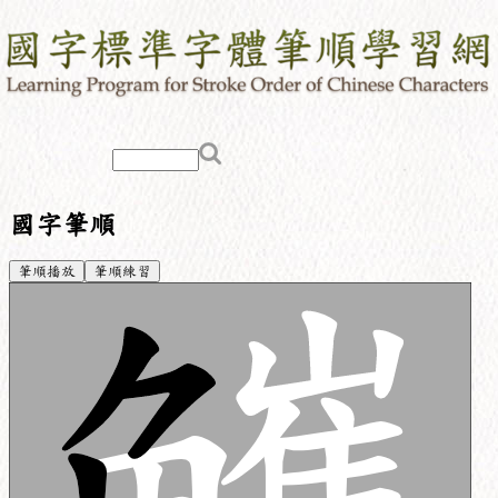
國字筆順
筆順播放
筆順練習