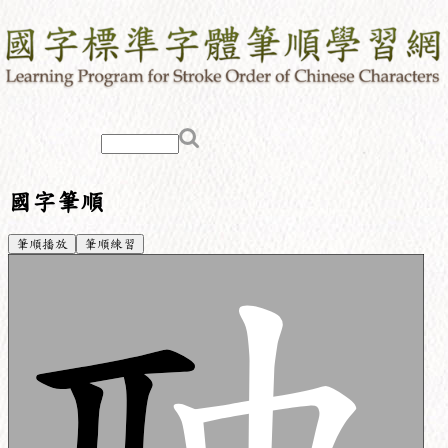
國字筆順
筆順播放
筆順練習