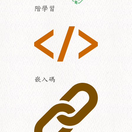
階學習
嵌入碼