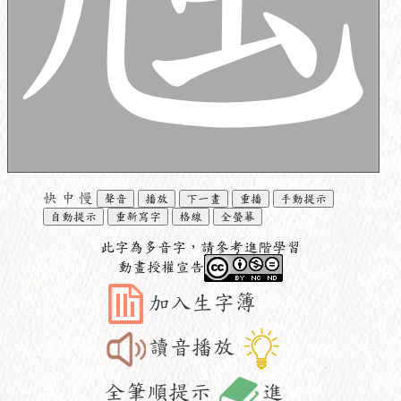
快
中
慢
聲音
播放
下一畫
重播
手動提示
自動提示
重新寫字
格線
全螢幕
此字為多音字，請參考進階學習
動畫授權宣告
加入生字簿
讀音播放
全筆順提示
進