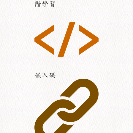
階學習
嵌入碼