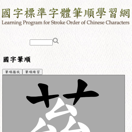
國字筆順
筆順播放
筆順練習