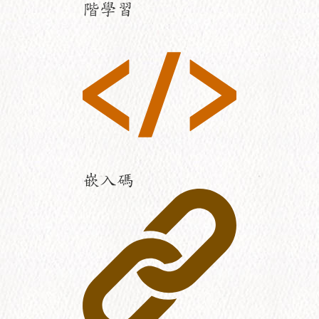
階學習
嵌入碼