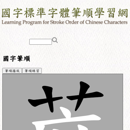
國字筆順
筆順播放
筆順練習