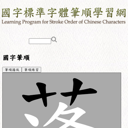
國字筆順
筆順播放
筆順練習