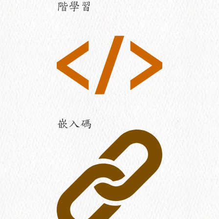
階學習
嵌入碼