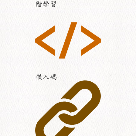
階學習
嵌入碼