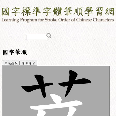
國字筆順
筆順播放
筆順練習