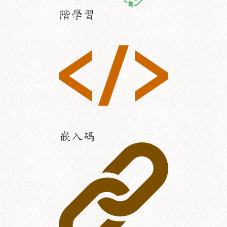
階學習
嵌入碼