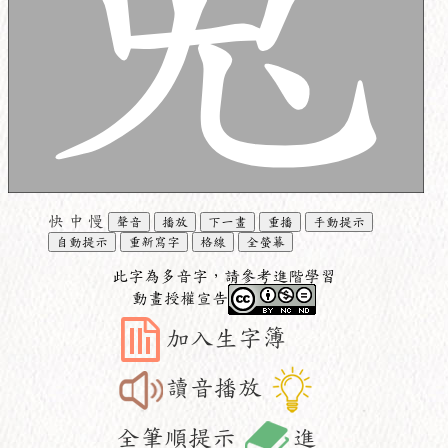
快
中
慢
聲音
播放
下一畫
重播
手動提示
自動提示
重新寫字
格線
全螢幕
此字為多音字，請參考進階學習
動畫授權宣告
加入生字簿
讀音播放
全筆順提示
進