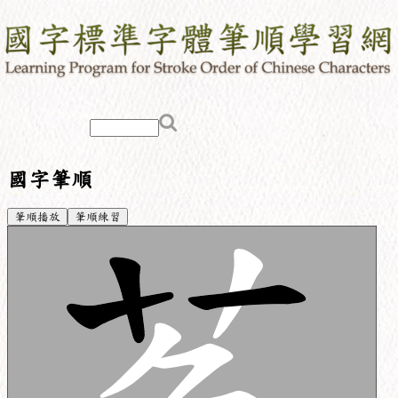
國字筆順
筆順播放
筆順練習