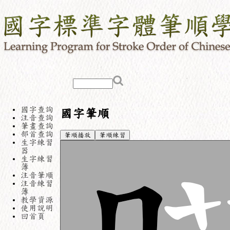
國字查詢
國字筆順
注音查詢
筆畫查詢
部首查詢
筆順播放
筆順練習
生字練習
器
生字練習
簿
注音筆順
注音練習
簿
教學資源
使用說明
回首頁