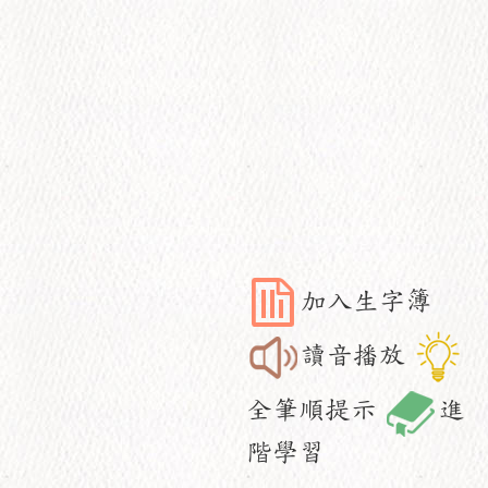
加入生字簿
讀音播放
全筆順提示
進
階學習