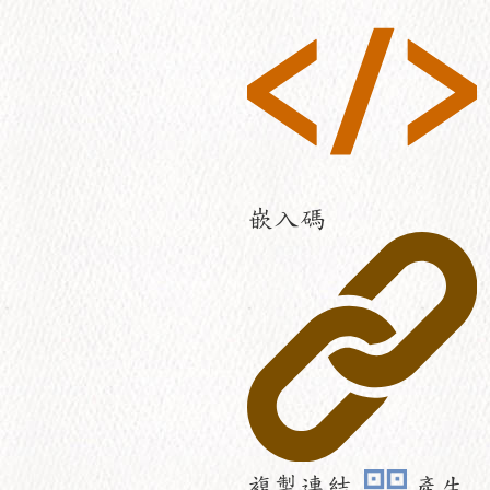
嵌入碼
複製連結
產生