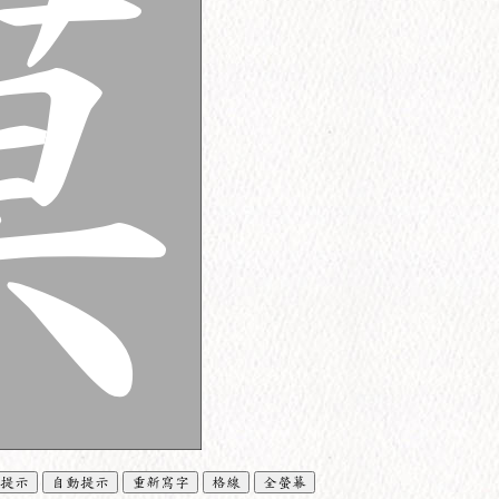
提示
自動提示
重新寫字
格線
全螢幕