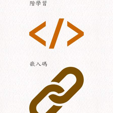
階學習
嵌入碼