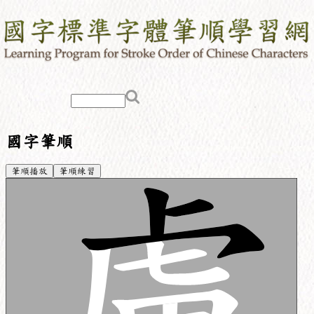
國字筆順
筆順播放
筆順練習