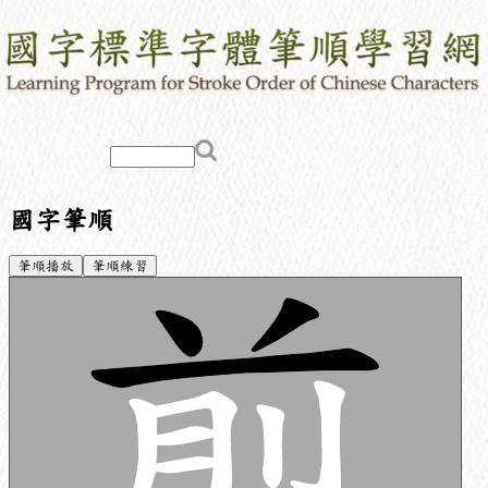
國字筆順
筆順播放
筆順練習