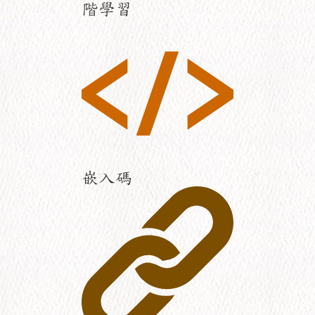
階學習
嵌入碼