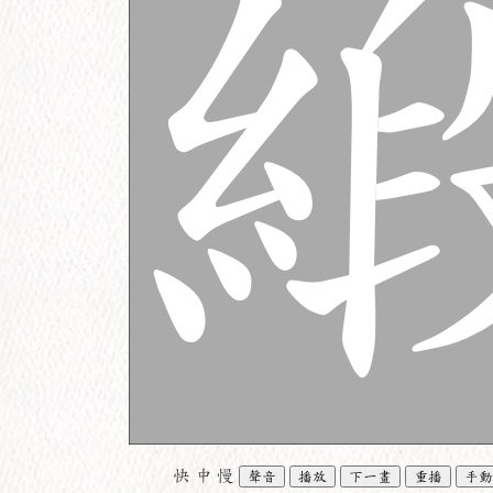
快
中
慢
聲音
播放
下一畫
重播
手動