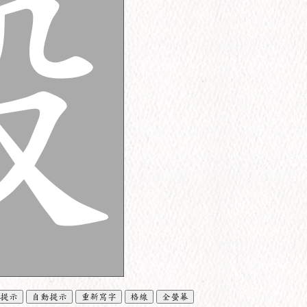
提示
自動提示
重新寫字
格線
全螢幕