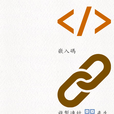
嵌入碼
複製連結
產生