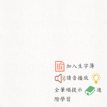
加入生字簿
讀音播放
全筆順提示
進
階學習