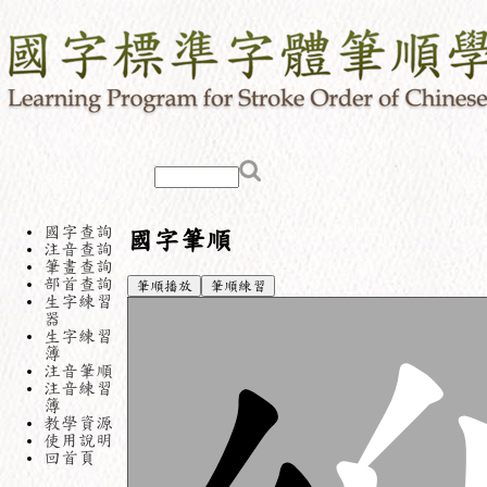
國字查詢
國字筆順
注音查詢
筆畫查詢
部首查詢
筆順播放
筆順練習
生字練習
器
生字練習
簿
注音筆順
注音練習
簿
教學資源
使用說明
回首頁