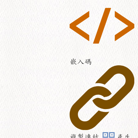
嵌入碼
複製連結
產生