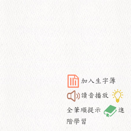
加入生字簿
讀音播放
全筆順提示
進
階學習