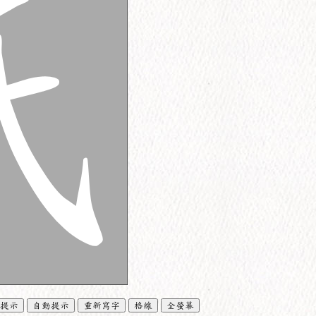
提示
自動提示
重新寫字
格線
全螢幕