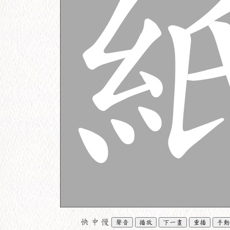
快
中
慢
聲音
播放
下一畫
重播
手動