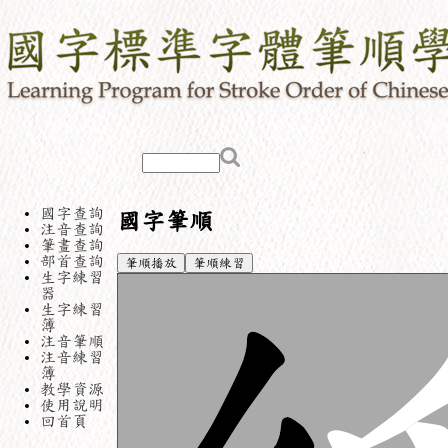
國字查詢
國字筆順
注音查詢
筆畫查詢
部首查詢
筆順播放
筆順練習
生字練習
器
生字練習
簿
注音筆順
注音練習
簿
教學資源
使用說明
回首頁