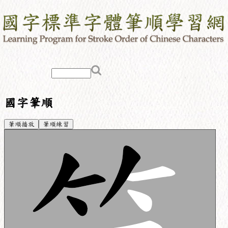
國字筆順
筆順播放
筆順練習