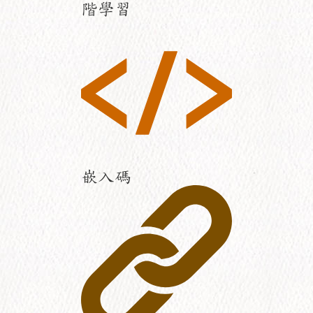
階學習
嵌入碼