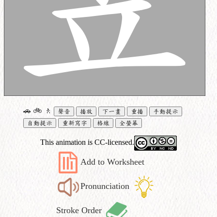
🚗
🚲
🚶
聲音
播放
下一畫
重播
手動提示
自動提示
重新寫字
格線
全螢幕
This animation is CC-licensed.
Add to Worksheet
Pronunciation
Stroke Order