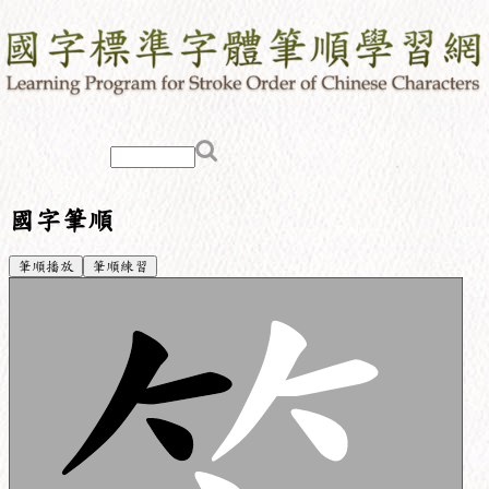
國字筆順
筆順播放
筆順練習