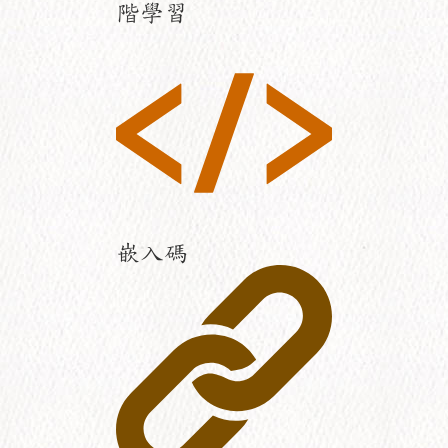
階學習
嵌入碼