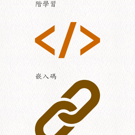
階學習
嵌入碼