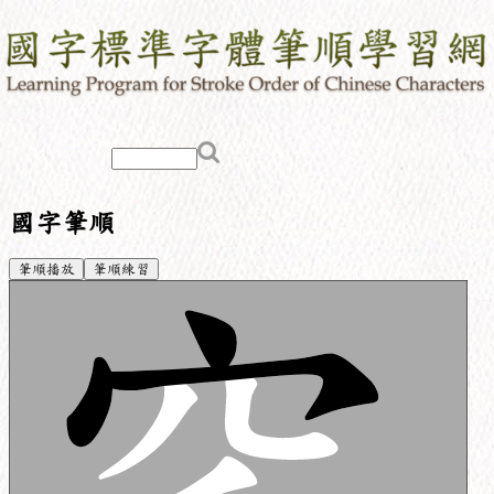
國字筆順
筆順播放
筆順練習