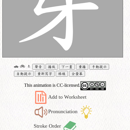
🚗
🚲
🚶
聲音
播放
下一畫
重播
手動提示
自動提示
重新寫字
格線
全螢幕
This animation is CC-licensed.
Add to Worksheet
Pronunciation
Stroke Order