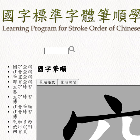
國字查詢
國字筆順
注音查詢
筆畫查詢
部首查詢
筆順播放
筆順練習
生字練習
器
生字練習
簿
注音筆順
注音練習
簿
教學資源
使用說明
回首頁