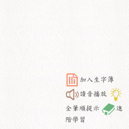
加入生字簿
讀音播放
全筆順提示
進
階學習