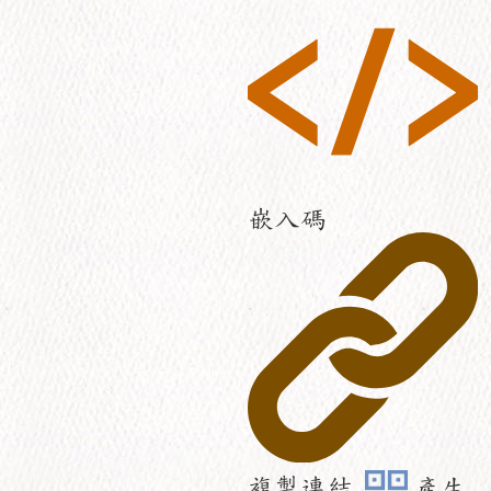
嵌入碼
複製連結
產生