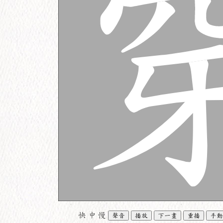
快
中
慢
聲音
播放
下一畫
重播
手動