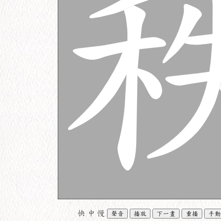
快
中
慢
聲音
播放
下一畫
重播
手動