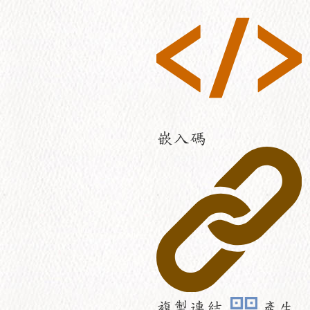
嵌入碼
複製連結
產生