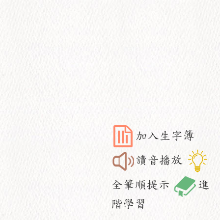
加入生字簿
讀音播放
全筆順提示
進
階學習