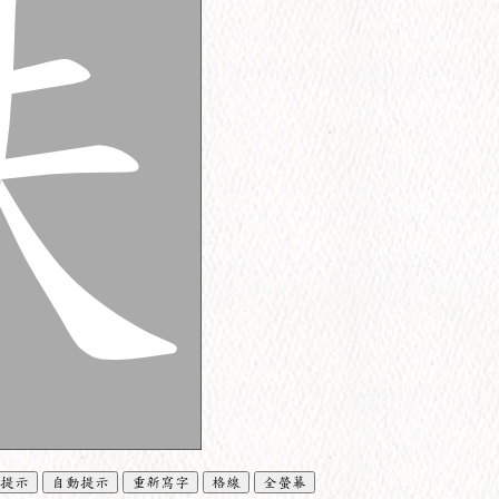
提示
自動提示
重新寫字
格線
全螢幕