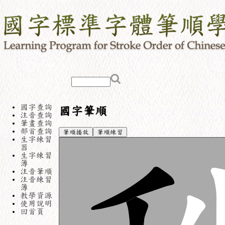
國字查詢
國字筆順
注音查詢
筆畫查詢
部首查詢
筆順播放
筆順練習
生字練習
器
生字練習
簿
注音筆順
注音練習
簿
教學資源
使用說明
回首頁