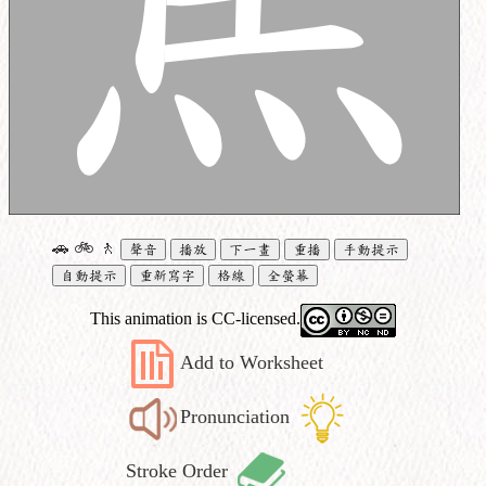
🚗
🚲
🚶
聲音
播放
下一畫
重播
手動提示
自動提示
重新寫字
格線
全螢幕
This animation is CC-licensed.
Add to Worksheet
Pronunciation
Stroke Order