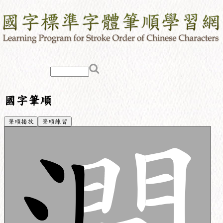
國字筆順
筆順播放
筆順練習