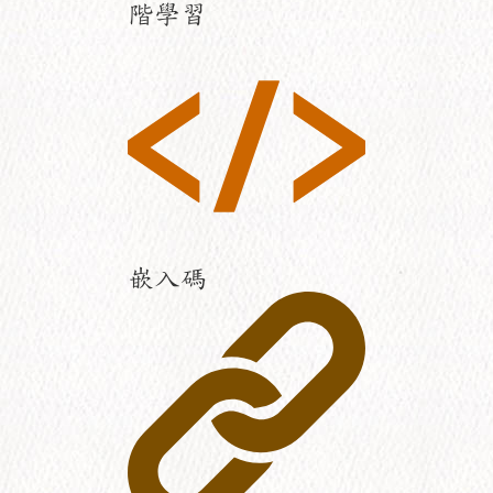
階學習
嵌入碼