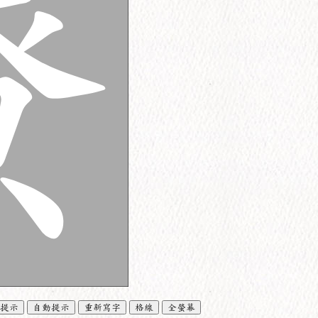
提示
自動提示
重新寫字
格線
全螢幕