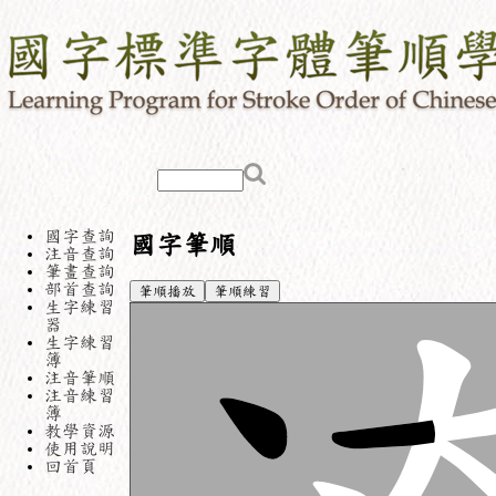
國字查詢
國字筆順
注音查詢
筆畫查詢
部首查詢
筆順播放
筆順練習
生字練習
器
生字練習
簿
注音筆順
注音練習
簿
教學資源
使用說明
回首頁