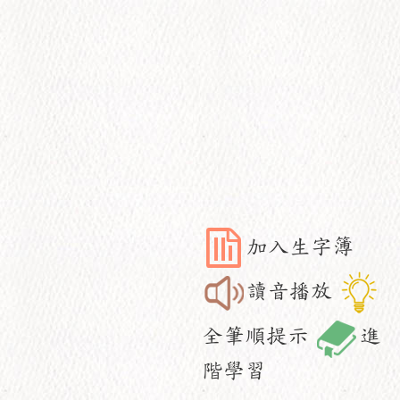
加入生字簿
讀音播放
全筆順提示
進
階學習