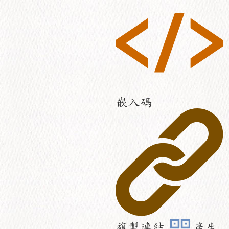
嵌入碼
複製連結
產生