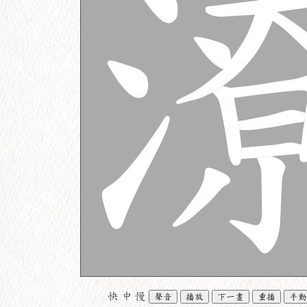
快
中
慢
聲音
播放
下一畫
重播
手動